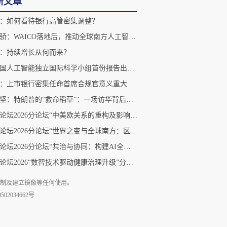
新文章
：如何看待银行高管密集调整？
江天骄：WAICO落地后，推动全球南方人工智能合作还需打通三个堵点
：持续增长从何而来？
联合国人工智能独立国际科学小组首份报告出炉：共识、机制与落实
：上市银行密集任命首席合规官意义重大
孙立坚：特朗普的“救命稻草”：一场访华背后的世界变局—— 中美经贸 “再挂钩” 能否止住全球经济自由落体？
上海论坛2026分论坛“中美欧关系的重构及影响”成功举办
上海论坛2026分论坛“世界之变与全球南方：区域国别研究的中国路径”成功举办
上海论坛2026分论坛“共治与协同：构建AI全球治理新秩序”举办
上海论坛2026“数智技术驱动健康治理升级”分论坛举行：聚焦慢病防控、基层治理与数智健康协同创新
复制及建立镜像等任何使用。
02034662号