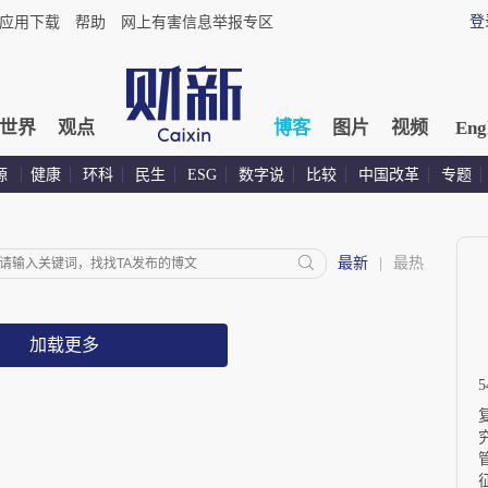
登
应用下载
帮助
网上有害信息举报专区
世界
观点
博客
图片
视频
Eng
源
健康
环科
民生
ESG
数字说
比较
中国改革
专题
最新
|
最热
加载更多