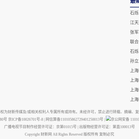
最
石烁
张军
石烁
权为财新传媒及/或相关权利人专属所有或持有。未经许可，禁止进行转载、摘编、
880号
京ICP备10026701号-8
|
网信算备110105862729401250013号
|
京公网安备 110105
广播电视节目制作经营许可证：京第01015号
|
出版物经营许可证：第直100013号
Copyright 财新网 All Rights Reserved 版权所有 复制必究