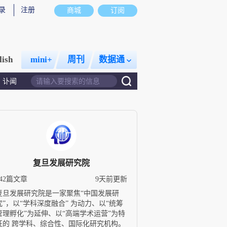
录
注册
商城
订阅
lish
mini+
周刊
数据通
讣闻
复旦发展研究院
542篇文章
9天前更新
复旦发展研究院是一家聚焦“中国发展研
究”，以“学科深度融合” 为动力、以“统筹
管理孵化”为延伸、以“高端学术运营”为特
征的 跨学科、综合性、国际化研究机构。