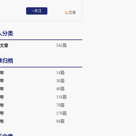
它是改革开放以来国内最早成立 的高校智
库之一，也是 “中国十大影响力智库”。
+关注
文章
人分类
542篇
文章
章归档
14篇
6年
30篇
5年
40篇
4年
116篇
3年
78篇
2年
170篇
1年
94篇
0年