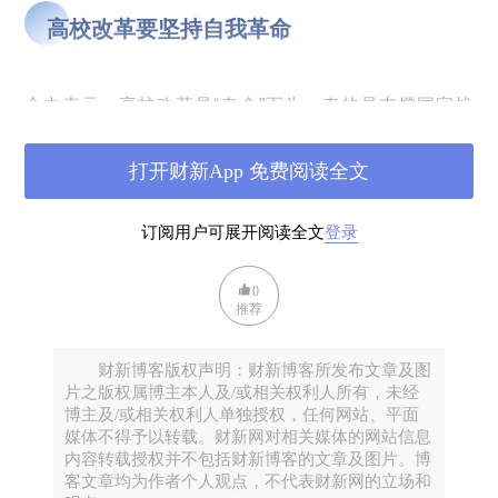
高校改革要坚持自我革命
金力表示，高校改革是“奉命”而为，奉的是支撑国家战
略、服务现代化需要、满足民生需求的强国使命。在
跟跑阶段，中国高校依靠时代和开放红利，实现了快
打开财新App 免费阅读全文
速发展。现在，面对并跑领跑的历史任务，面对百年
大变局的形势背景，面对经济增长进入平缓期的资源
订阅用户可展开阅读全文
登录
条件，高校必须发挥改革作为“关键一招”的关键作用，
在深化改革中走出自己的服务中国式现代化、创建一
0
推荐
流大学的道路。
财新博客版权声明：财新博客所发布文章及图
“坦率说，如果大学把改革作为扩张学科领地、争取资
片之版权属博主本人及/或相关权利人所有，未经
博主及/或相关权利人单独授权，任何网站、平面
源的手段，那投入效率往往不高。所以，
一定要避
媒体不得予以转载。财新网对相关媒体的网站信息
免‘膨胀式改革’，把改革重心放到结构性、内生性
内容转载授权并不包括财新博客的文章及图片。博
客文章均为作者个人观点，不代表财新网的立场和
的‘存量改革’上来，实现提质增效的内涵发展，增强持