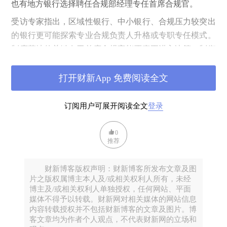
也有地方银行选择聘任合规部经理专任首席合规官。
受访专家指出，区域性银行、中小银行、合规压力较突出
的银行更可能探索专业合规负责人升格或专职专任模式。
制度落地的关键在于首席合规官能否真正进入决策、制衡
业务、穿透分支机构，并将合规责任转化为流程、数据、
考核和问责机制。
打开财新App 免费阅读全文
超35家A股银行人选落定
订阅用户可展开阅读全文
登录
2026年上半年，A股银行首席合规官加速到任。
今年2月以来，六家国有大行的首席合规官陆续到位。2月
0
推荐
13日，农业银行和中国银行分别发布公告，均由行长兼任
首席合规官。2月27日，交通银行和建设银行也公告了人
财新博客版权声明：财新博客所发布文章及图
选，建设银行由行长张毅兼任，交通银行则由首席风险官
片之版权属博主本人及/或相关权利人所有，未经
刘建军兼任。3月27日，工商银行在董事会决议公告中披
博主及/或相关权利人单独授权，任何网站、平面
露，已审议通过聘任行长刘珺兼任首席合规官的议案。两
媒体不得予以转载。财新网对相关媒体的网站信息
内容转载授权并不包括财新博客的文章及图片。博
个月后的5月27日，邮储银行发布公告，由行长芦苇兼任
客文章均为作者个人观点，不代表财新网的立场和
首席合规官。