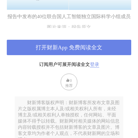
报告中发布的40位联合国人工智能独立国际科学小组成员
图片来源：报告原文
这份报告由40位小组成员共同完成，他们来自联合国全部
五个区域组，覆盖核心技术、应用、安全与政策伦理等方
打开财新App 免费阅读全文
向，并力求做到性别和地域的平衡。其中有两位来自中国
的科学家：一位是中国工程院院士、阿里云创始人、现任
订阅用户可展开阅读全文
登录
之江实验室主任的王坚，长期深耕云计算及其产业应用；
另一位是上海人工智能研究院院长宋海涛，多年来致力于
0
推荐
把前沿技术创新与政策制定和产业转型结合起来。他们的
参与，既体现了中国对联合国多边人工智能治理的积极投
财新博客版权声明：财新博客所发布文章及图
入，也让这份评估在全球南方视角上更加全面。尤其是中
片之版权属博主本人及/或相关权利人所有，未经
国开发者推出的各开源模型已成为全球开放权重生态的重
博主及/或相关权利人单独授权，任何网站、平面
要力量，这些贡献在报告中都有所体现。
媒体不得予以转载。财新网对相关媒体的网站信息
内容转载授权并不包括财新博客的文章及图片。博
客文章均为作者个人观点，不代表财新网的立场和